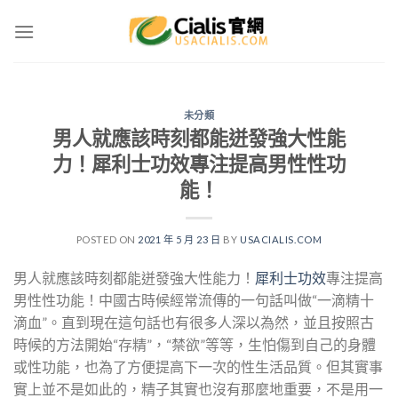
Skip
to
content
未分類
男人就應該時刻都能迸發強大性能
力！犀利士功效專注提高男性性功
能！
POSTED ON
2021 年 5 月 23 日
BY
USACIALIS.COM
男人就應該時刻都能迸發強大性能力！
犀利士功效
專注提高
男性性功能！中國古時候經常流傳的一句話叫做“一滴精十
滴血”。直到現在這句話也有很多人深以為然，並且按照古
時候的方法開始“存精”，“禁欲”等等，生怕傷到自己的身體
或性功能，也為了方便提高下一次的性生活品質。但其實事
實上並不是如此的，精子其實也沒有那麼地重要，不是用一