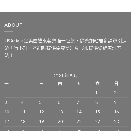
ABOUT
USAcialis是美國禮來製藥唯一官網，偽藥網站居多請辨別清
楚再行下訂，本網站提供免費辨別真假和提供受騙處理方
法！
2021 年 5 月
一
二
三
四
五
六
日
1
2
3
4
5
6
7
8
9
10
11
12
13
14
15
16
17
18
19
20
21
22
23