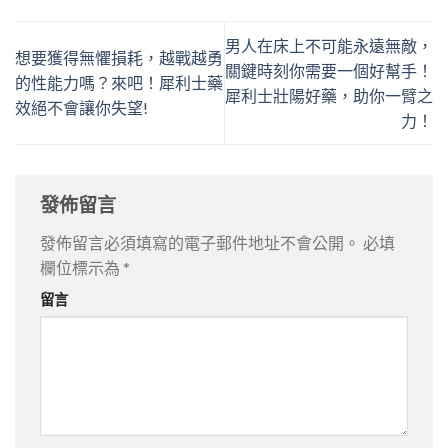
男人在床上不可能永遠無敵，
想要獲得無懼損耗，越戰越勇
關鍵時刻你需要一個好幫手！
的性能力嗎？來吧！犀利士藥
犀利士壯陽好藥，助你一臂之
效絕不會讓你失望!
力！
發佈留言
發佈留言必須填寫的電子郵件地址不會公開。
必填
欄位標示為
*
留言