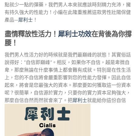
點就少一點的彈藥，我們男人本來就應該時刻精力充沛，擁
有持久強大的性能力！小編在此隆重推薦這款男性壯陽保健
產品—
犀利士
！
盡情釋放性活力！
犀利士功效
在背後為你撐
腰！
我們男人性活力好的時候就是我們最巔峰的狀態！其實俗話
說得好：“自信即巔峰”。相反，如果你不自信，越是卑微自
卑，那麼無論在什麼事情上都會難有成就。特別是在性生活
上，您的不自信將會嚴重影響到您的性能力發揮。因此自信
起來，將會是您最強大的資本。那麼要如何獲取這一份資本
呢？很簡單，自信源於實力，只要你的實力資本足夠強大，
那麼自信自然而然就會來了。把
犀利士
就能給你這份自信