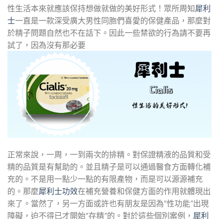
性生活本來就應該保持想做就做的美好形式！眾所周知
犀利
士
一直是一款深受廣大男性同胞們喜愛的保健產品，那麼對
於精子問題自然也不在話下。因此一些禁欲的行為請不要再
試了，因為沒有那必要
正常來說，一周，一到兩次的排精。對保證精液的品質和受
精的品質是有幫助的。並且精子是可以通過醫食方面轉化補
充的。不是用一點少一點的有限產物，而是可以源源補充
的。那麼
犀利士功效
在補充營養和保健方面的作用就體現出
來了。當然了，另一方面或許也有朋友是因為“性功能”出現
障礙，迫不得已才開始“存精”的。對於這些個別案例，
犀利