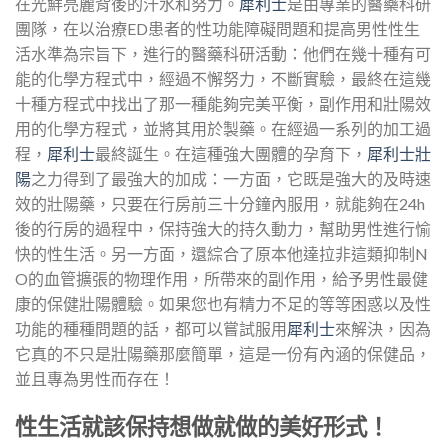
在光鮮亮麗背後的汗水和努力。
犀利士
是由專業的醫藥科研
團隊，在以治療ED患者的性功能障礙問題和提高男性性生
活水準為宗旨下，進行的醫藥科研活動：他們在幾十種有可
能的化學方程式中，經過不懈努力，不斷實驗，最終在這幾
十種方程式中找出了那一種能夠完美平衡，副作用和壯陽效
用的化學方程式，並將其用於製藥。在經過一系列的加工過
程，
犀利士
最終誕生。在這種強大團體的孕育下，
犀利士壯
陽
之力得到了最強大的加成：一方面，它既是強大的及時速
效的壯陽藥，只要在行房前三十分鐘內服用，就能夠在24h
後的行房的過程中，保持強大的持久動力，幫助男性進行愉
快的性生活。另一方面，還綜合了原本他達拉非這類抑制N
O的血管擴張的物理作用，所帶來的副作用，給予男性最健
康的保健壯陽體驗。如果您也有精力不足的等等困惑以及性
功能的種種問題的話，都可以嘗試服用
犀利士
來解決，因為
它真的不只是壯陽藥那麼簡單，這是一份有內涵的保健品，
並且專為男性而存在！
性生活就該保持想做就做的美好形式！