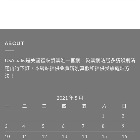
ABOUT
USAcialis是美國禮來製藥唯一官網，偽藥網站居多請辨別清
楚再行下訂，本網站提供免費辨別真假和提供受騙處理方
法！
2021 年 5 月
一
二
三
四
五
六
日
1
2
3
4
5
6
7
8
9
10
11
12
13
14
15
16