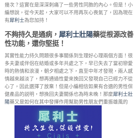
幾次？這實在是深深刺痛了一些男性同胞的內心。但是！小
編想說，從今天起，大家可以不用再灰心喪氣了，因為現在
有
犀利士
為您加持！
不夠持久是通病，
犀利士壯陽
藥從根源改善
性功能，還你堅挺！
其實性能力持久問題很多事關係到生理好心理兩個方面！很
多夫妻或伴侶在結婚或多年共處之下，早已失去了當初戀愛
時的熱情和浪漫，朝夕相處之下，直至中年才發現，兩人感
情越來越淡了，想再通過性愛來挽回又發現自己已經力不從
心了，因此選擇了放棄！但是小編相信如果有合適的男性保
健產品的説明，想挽回夫妻關係也為時未晚！那麼
犀利士壯
陽
藥又是如何在其中發揮作用幫助男性朋友們重振雄風的