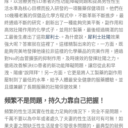
隊，以治療男性ED患者的性功能障礙問題和提高男性性生
活水準為核心目標而投入研發的一項醫藥保健項目。他們在
10幾種老舊的保健品化學方程式中，不斷革新不斷進步，最
終通過不斷的研究，創新出了一種能夠完美平衡，副作用和
高效壯陽作用的化學式子，並用於製藥，最後經過精湛的加
工最後生產出了這款
犀利士
·。為什麼說，
犀利士壯陽
效果
強大呢？答案就在這裡了。這樣精製出來的它，一方面，既
能夠完美地發揮他達拉非這樣的化學藥品的完美作用，通過
對No的血管擴張的抑制作用，及時速效的發揮壯陽之力。
徹底改善解決ED患者的新功能障礙問題，讓您從此和早
洩、陽痿“說拜拜”！另一方面，它更是將人工製藥的副作用
壓制到了最低的水準，給予人體最安全健康的服藥體驗。並
且還兼顧了長期服藥的壯陽保健效果！
頻繁不是問題，持久力靠自己把握！
頻繁的性生活其實在性能力足夠的情況下，完全不是問題。
千萬不要以為中年或者處久了夫妻的性生活就可有可無！如
果夫妻之間缺乏性生活是會引發很多問題的，最典型的就例