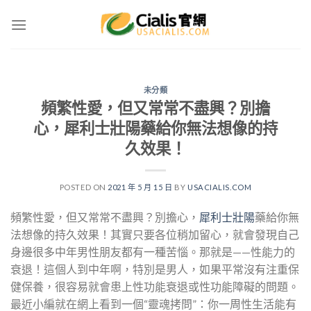
Skip
to
content
未分類
頻繁性愛，但又常常不盡興？別擔
心，犀利士壯陽藥給你無法想像的持
久效果！
POSTED ON
2021 年 5 月 15 日
BY
USACIALIS.COM
頻繁性愛，但又常常不盡興？別擔心，
犀利士壯陽
藥給你無
法想像的持久效果！其實只要各位稍加留心，就會發現自己
身邊很多中年男性朋友都有一種苦惱。那就是——性能力的
衰退！這個人到中年啊，特別是男人，如果平常沒有注重保
健保養，很容易就會患上性功能衰退或性功能障礙的問題。
最近小編就在網上看到一個“靈魂拷問”：你一周性生活能有