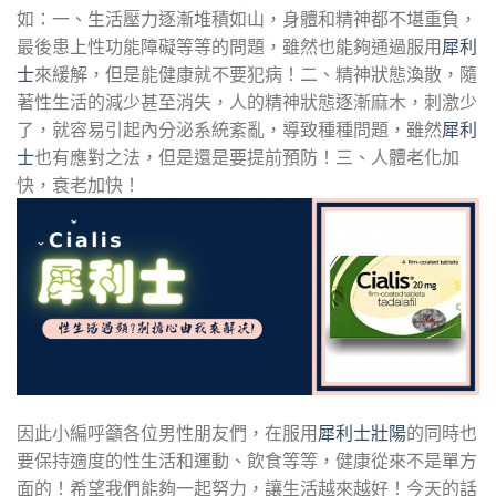
如：一、生活壓力逐漸堆積如山，身體和精神都不堪重負，
最後患上性功能障礙等等的問題，雖然也能夠通過服用
犀利
士
來緩解，但是能健康就不要犯病！二、精神狀態渙散，隨
著性生活的減少甚至消失，人的精神狀態逐漸麻木，刺激少
了，就容易引起內分泌系統紊亂，導致種種問題，雖然
犀利
士
也有應對之法，但是還是要提前預防！三、人體老化加
快，衰老加快！
因此小編呼籲各位男性朋友們，在服用
犀利士壯陽
的同時也
要保持適度的性生活和運動、飲食等等，健康從來不是單方
面的！希望我們能夠一起努力，讓生活越來越好！今天的話