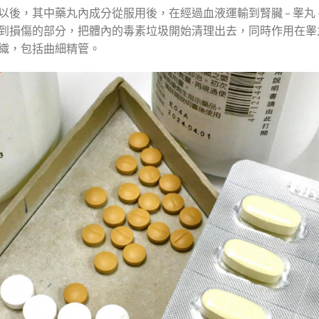
以後，其中藥丸內成分從服用後，在經過血液運輸到腎臟 – 睾丸 
到損傷的部分，把體內的毒素垃圾開始清理出去，同時作用在睾
織，包括曲細精管。