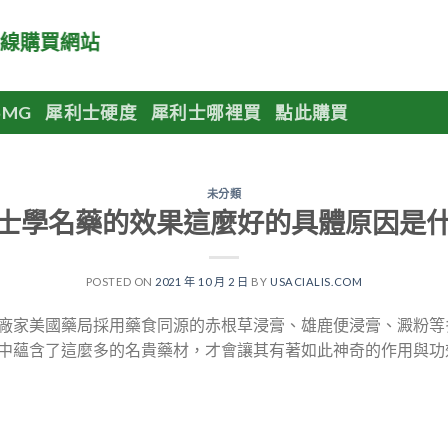
購買網站
MG
犀利士硬度
犀利士哪裡買
點此購買
未分類
士學名藥的效果這麼好的具體原因是
POSTED ON
2021 年 10 月 2 日
BY
USACIALIS.COM
廠家美國藥局採用藥食同源的赤根草浸膏、雄鹿便浸膏、澱粉等
中蘊含了這麼多的名貴藥材，才會讓其有著如此神奇的作用與功