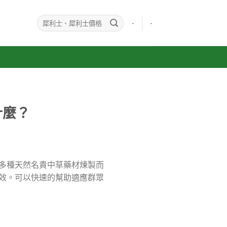
-
-
什麼？
多種天然名貴中草藥材煉製而
效。可以快速的幫助適應群眾