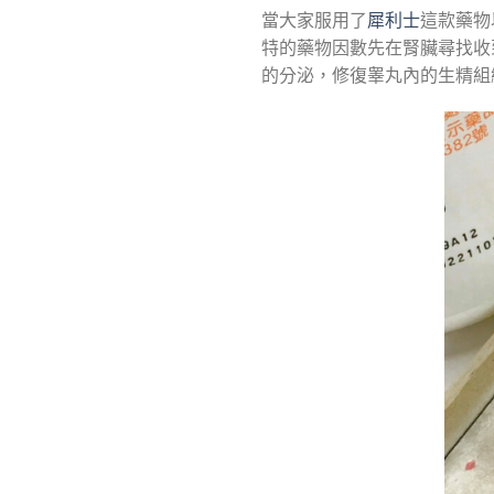
當大家服用了
犀利士
這款藥物
特的藥物因數先在腎臟尋找收
的分泌，修復睾丸內的生精組