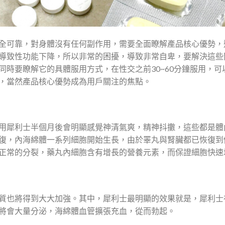
全可靠，對身體沒有任何副作用，需要全面瞭解產品核心優勢，
導致性功能下降，所以非常的困擾，導致非常自卑，要解決這些
同時要瞭解它的具體服用方式，在性交之前30~60分鐘服用，
，當然產品核心優勢成為用戶關注的焦點。
用犀利士半個月後會明顯感覺神清氣爽，精神抖擻，這些都是體
復，內海綿體一系列細胞開始生長，由於睪丸與腎臟都已恢復到
正常的分裂，藥丸內細胞含有增長的營養元素，而保證細胞快速
質也將得到大大加強。其中，犀利士最明顯的效果就是，犀利士
將會大量分泌，海綿體血管擴張充血，從而勃起。