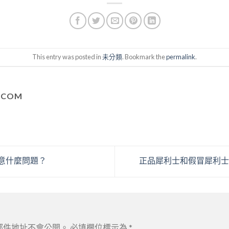
This entry was posted in
未分類
. Bookmark the
permalink
.
S.COM
注意什麼問題？
正品犀利士和假冒犀利
郵件地址不會公開。
必填欄位標示為
*