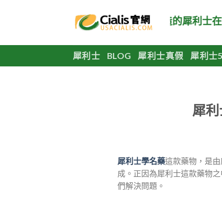
Skip
to
美國犀利士官網，正品美國原廠製造的犀利士在線
content
犀利士
BLOG
犀利士真假
犀利士5
犀利
犀利士學名藥
這款藥物，是由
成。正因為犀利士這款藥物之
們解決問題。