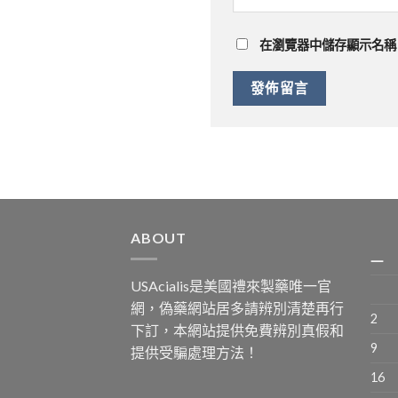
在
瀏覽器
中儲存顯示名稱
ABOUT
一
USAcialis是美國禮來製藥唯一官
網，偽藥網站居多請辨別清楚再行
2
下訂，本網站提供免費辨別真假和
9
提供受騙處理方法！
16