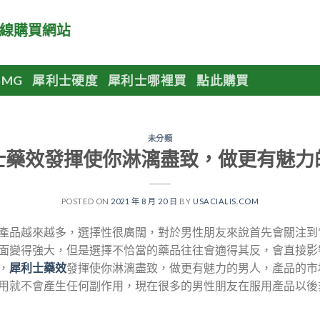
購買網站
MG
犀利士硬度
犀利士哪裡買
點此購買
未分類
士藥效發揮使你淋漓盡致，做更有魅力
POSTED ON
2021 年 8 月 20 日
BY
USACIALIS.COM
產品越來越多，選擇性很廣闊，對於男性朋友來說首先會關注到
面變得強大，但是選擇不恰當的藥品往往會適得其反，會直接影
，
犀利士藥效
發揮使你淋漓盡致，做更有魅力的男人，產品的市
用就不會產生任何副作用，現在很多的男性朋友在服用產品以後