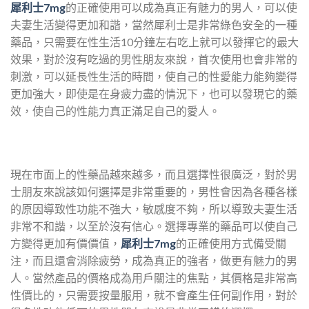
犀利士7mg
的正確使用可以成為真正有魅力的男人，可以使
夫妻生活變得更加和諧，當然犀利士是非常綠色安全的一種
藥品，只需要在性生活10分鐘左右吃上就可以發揮它的最大
效果，對於沒有吃過的男性朋友來說，首次使用也會非常的
刺激，可以延長性生活的時間，使自己的性愛能力能夠變得
更加強大，即使是在身疲力盡的情況下，也可以發現它的藥
效，使自己的性能力真正滿足自己的愛人。
現在市面上的性藥品越來越多，而且選擇性很廣泛，對於男
士朋友來說該如何選擇是非常重要的，男性會因為各種各樣
的原因導致性功能不強大，敏感度不夠，所以導致夫妻生活
非常不和諧，以至於沒有信心。選擇專業的藥品可以使自己
方變得更加有價價值，
犀利士7mg
的正確使用方式備受關
注，而且還會消除疲勞，成為真正的強者，做更有魅力的男
人。當然產品的價格成為用戶關注的焦點，其價格是非常高
性價比的，只需要按量服用，就不會產生任何副作用，對於