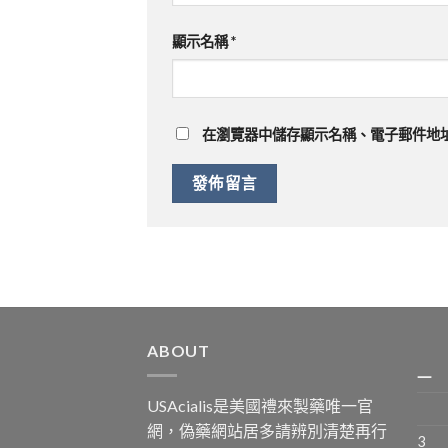
顯示名稱
*
在
瀏覽器
中儲存顯示名稱、電子郵件地
ABOUT
一
USAcialis是美國禮來製藥唯一官
網，偽藥網站居多請辨別清楚再行
3