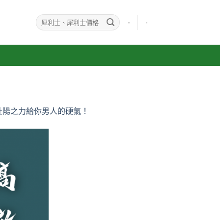
-
-
壯陽之力給你男人的硬氣！