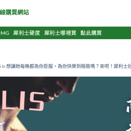
買網站
MG
犀利士硬度
犀利士哪裡買
點此購買
5
in
想讓她每晚都為你臣服，為你快樂到極致嗎？來吧！犀利士