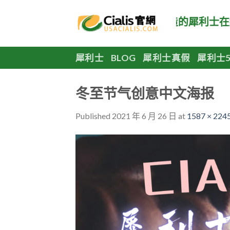
Skip
to
國犀利士官網，正品美國原廠製造的犀利士在線購
content
犀利士
BLOG
犀利士真假
犀利士5
冬至节气创意中文海报
Published
2021 年 6 月 26 日
at
1587 × 224