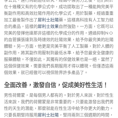
在十幾種又有的化學公式中，成功提取出了一種能夠完美平
衡副作用和高效壯陽作用的化學公式，用於製藥，經過重重
加工最後製作出了
犀利士壯陽
藥。這樣高科技有人工智力結
合的產品，這樣的
犀利士效果
自然強勁。一方面，它既可以
完美的發揮他達那非這樣的化學成分的作用，通過抑制N O
的血管擴張達到及時速效的壯陽效果，給予你最完美的壯陽
體驗。另一方面，他更是完美平衡了人工製藥，對於人體的
副作用，將其副作用壓制到最低水準，給予您最安全健康的
服藥體驗。不僅如此，其獨有的保健效果也是一絕，當然了
這個保健效果，需要我們長期服用才得以體現。但僅憑這兩
個效果，就已經傲可以視保險界許多產品了。
全面改善，激發自信，促成美好性生活！
男性荷爾蒙，是每個男人都有的。對於男人來說，對於性生
活來說，我們的荷爾蒙是非常重要的。只要能激發出我們男
性的天生的潛能，那麼就能在性生活中給予你更大的動力。
只要長期堅持服用
犀利士壯陽
，堅持兩到三個週期的時間，