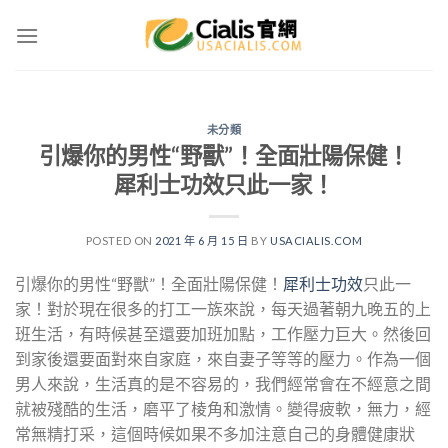
Skip
to
content
未分類
引爆你的男性“野獸”！全面壯陽保健！
犀利士功效只此一家！
POSTED ON
2021 年 6 月 15 日
BY
USACIALIS.COM
引爆你的男性“野獸”！全面壯陽保健！
犀利士功效
只此一
家！對於現在很多的打工一族來說，每天過著朝九晚五的上
班生活，有時候甚至還要加班加點，工作壓力巨大。然後回
到家後還要面對來自家庭，來自妻子等等的壓力。作為一個
男人來說，生活真的是不容易的，我們經常會在不經意之間
就被殘酷的生活，磨平了棱角和激情。變得疲軟，無力，經
常無精打采，這個時候如果不多加注意自己的身體健康狀