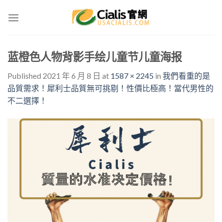
Skip
to
content
蓝橙色人物背影手绘儿童节儿童海报
Published
2021 年 6 月 8 日
at
1587 × 2245
in
我們看重的是
品質需求！犀利士品質無可挑剔！性價比極高！當代男性的
不二選擇！