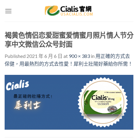
Skip
to
content
褐黄色情侣恋爱甜蜜爱情蜜月照片情人节分
享中文微信公众号封面
Published
2021 年 6 月 6 日
at
900 × 383
in
用正確的方式去
保健，用最熱烈的方式去性愛！犀利士壯陽好藥給你所需！