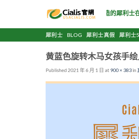
Skip
to
美國犀利士官網，正品美國原廠製造的犀利士在
content
犀利士
BLOG
犀利士真假
犀利士5
黄蓝色旋转木马女孩手绘
Published
2021 年 6 月 1 日
at
900 × 383
in