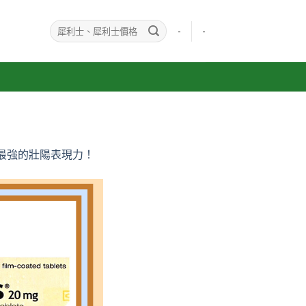
-
-
最強的壯陽表現力！