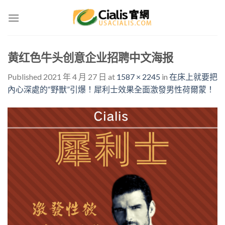
Skip
to
content
黄红色牛头创意企业招聘中文海报
Published
2021 年 4 月 27 日
at
1587 × 2245
in
在床上就要把
內心深處的“野獸”引爆！犀利士效果全面激發男性荷爾蒙！