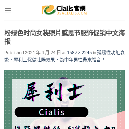
Skip
to
content
粉绿色时尚女装照片感恩节服饰促销中文海
报
Published
2021 年 4 月 24 日
at
1587 × 2245
in
延緩性功能衰
退，犀利士保健壯陽效果，為中年男性帶來福音！