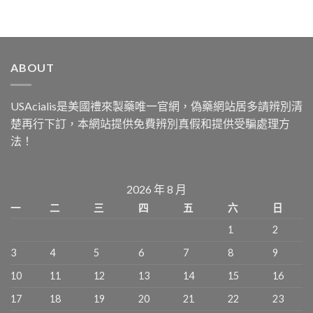
ABOUT
USAcialis是美國禮來製藥唯一官網，偽藥網站居多請辨別清
楚再行下訂，本網站提供免費辨別真假和提供受騙處理方
法！
2026 年 8 月
一
二
三
四
五
六
日
1
2
3
4
5
6
7
8
9
10
11
12
13
14
15
16
17
18
19
20
21
22
23