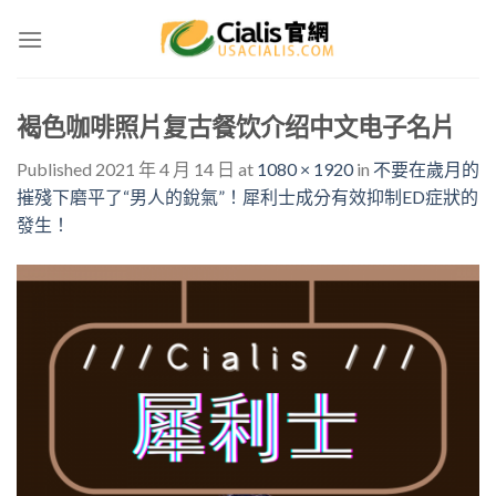
Skip
to
content
褐色咖啡照片复古餐饮介绍中文电子名片
Published
2021 年 4 月 14 日
at
1080 × 1920
in
不要在歲月的
摧殘下磨平了“男人的銳氣”！犀利士成分有效抑制ED症狀的
發生！