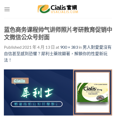
Skip
to
content
蓝色商务课程帅气讲师照片考研教育促销中
文微信公众号封面
Published
2021 年 4 月 13 日
at
900 × 383
in
男人對愛愛沒有
自信甚至感到恐懼？犀利士藥效顯著，解鎖你的性愛新玩
法！