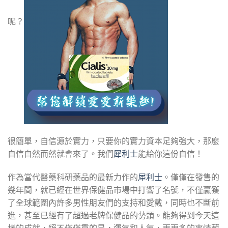
呢？
很簡單，自信源於實力，只要你的實力資本足夠強大，那麼
自信自然而然就會來了。我們
犀利士
能給你這份自信！
作為當代醫藥科研藥品的最新力作的
犀利士
。僅僅在發售的
幾年間，就已經在世界保健品市場中打響了名號，不僅贏獲
了全球範圍內許多男性朋友們的支持和愛戴，同時也不斷前
進，甚至已經有了超過老牌保健品的勢頭。能夠得到今天這
樣的成就，絕不僅僅靠的是，運氣和人氣，更更多的事情藏