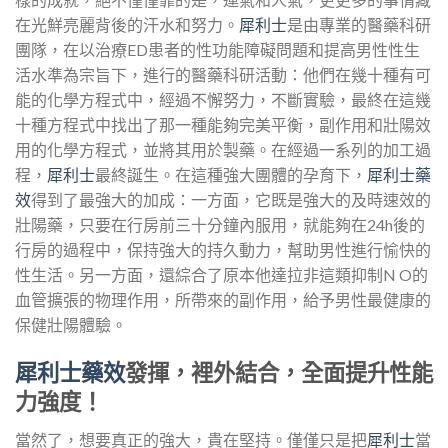
在光鮮亮麗背後的汗水和努力。
犀利士
是由專業的醫藥科研
團隊，在以治療ED患者的性功能障礙問題和提高男性性生
活水準為宗旨下，進行的醫藥科研活動：他們在幾十種有可
能的化學方程式中，經過不懈努力，不斷實驗，最終在這幾
十種方程式中找出了那一種能夠完美平衡，副作用和壯陽效
用的化學方程式，並將其用於製藥。在經過一系列的加工過
程，
犀利士
最終誕生。在這種強大團體的孕育下，
犀利士藥
效
得到了最強大的加成：一方面，它既是強大的及時速效的
壯陽藥，只要在行房前三十分鐘內服用，就能夠在24h後的
行房的過程中，保持強大的持久動力，幫助男性進行愉快的
性生活。另一方面，還綜合了原本他達拉非這類抑制N O的
血管擴張的物理作用，所帶來的副作用，給予男性最健康的
保健壯陽體驗。
犀利士藥效
發揮，裡外結合，全面提升性能
力強度！
當然了，想要真正的強大，貴在堅持。僅僅只是把
犀利士
當