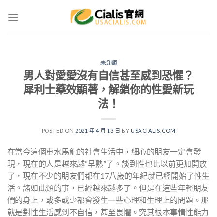
Skip
to
content
未分類
男人對愛愛沒有自信甚至感到恐懼？
犀利士藥效顯著，解鎖你的性愛新玩
法！
POSTED ON
2021 年 4 月 13 日
BY
USACIALIS.COM
在當今這個車水馬龍的社會生活中，細心的朋友一定會發
現，現在的人是越來越“早熟”了。談到性也比以前更加開放
了，現在不少的朋友們都在17八歲的年紀就已經開始了性生
活。諸如此類的事，已經越來越多了。但是在這些年輕朋友
們的身上，或多或少都會發生一些心理和生理上的問題。那
就是對性生活感到不自信，甚至畏懼。究其根本事情性能力