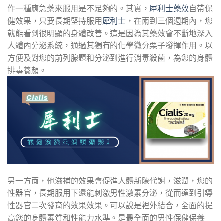
作一種應急藥來服用是不足夠的。其實，
犀利士藥效
自帶保
健效果，只要長期堅持服用
犀利士
，在兩到三個週期內，您
就能看到很明顯的身體改善。這是因為其藥效會不斷地深入
人體內分泌系統，通過其獨有的化學微分栗子發揮作用。以
方便及對您的前列腺題和分泌到進行消毒殺菌，為您的身體
排毒養顏。
另一方面，他滋補的效果會促進人體新陳代謝，滋潤，您的
性器官，長期服用下還能刺激男性激素分泌，從而達到引導
性器官二次發育的效果效果。可以說是裡外結合，全面的提
高您的身體素質和性能力水準。是最全面的男性保健保養